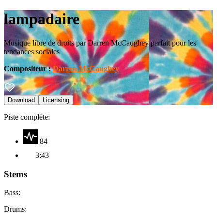
lampadaire
Musique libre de droits par Darren McCaughey parfait pour les
tendances sociales
Compositeur
:
Darren McCaughey
Download
Licensing
Piste complète
:
84
3:43
Stems
Bass
:
Drums
: