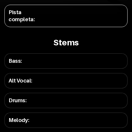
Pista
completa
:
Stems
Bass
:
Alt Vocal
:
Drums
:
Melody
: