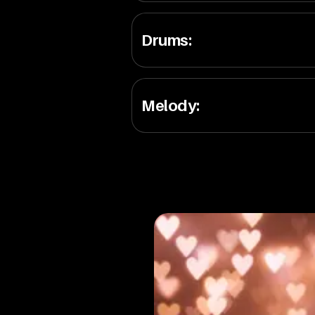
Drums
:
Melody
: