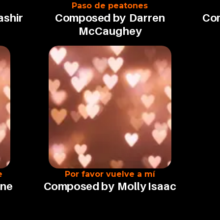
Paso de peatones
ashir
Composed by
Darren
Co
McCaughey
e
Por favor vuelve a mí
une
Composed by
Molly Isaac